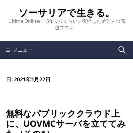
コ
ソーサリアで生きる。
ン
テ
Ultima Onlineに15年ぶりくらいに復帰した槍芸人の底
辺ブログ。
ン
ツ
へ
検
メニュー
ス
キ
索:
ッ
プ
日:
2021年1月22日
無料なパブリッククラウド上
に、UOVMCサーバを立ててみ