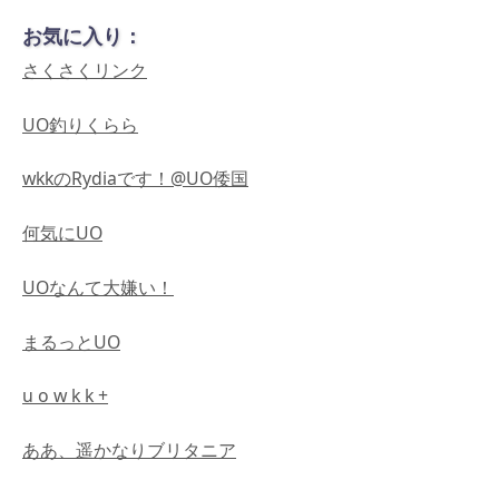
お気に入り：
さくさくリンク
UO釣りくらら
wkkのRydiaです！@UO倭国
何気にUO
UOなんて大嫌い！
まるっとUO
u o w k k +
ああ、遥かなりブリタニア