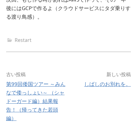
後にはGCPで作るよ（クラウドサービスにタダ乗りす
る渡り鳥感）。
Restart
投
古い投稿
新しい投稿
第99回倭国ツアー ～みん
しばしのお別れを。
稿
なで倭っしょい～ （シャ
ナ
ドーガード編）結果報
告！（帰ってきた若頭
ビ
編）
ゲ