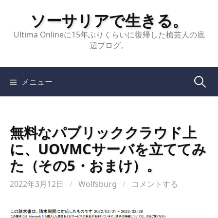
コ
ソーサリアで生きる。
ン
テ
Ultima Onlineに15年ぶりくらいに復帰した槍芸人の底
辺ブログ。
ン
ツ
へ
検
メニュー
ス
キ
索:
ッ
無料なパブリッククラウド上
プ
に、UOVMCサーバを立ててみ
た（その5・おまけ）。
2022年3月12日
/
Wolfsburg
/
コメントする