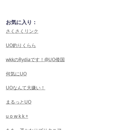
お気に入り：
さくさくリンク
UO釣りくらら
wkkのRydiaです！@UO倭国
何気にUO
UOなんて大嫌い！
まるっとUO
u o w k k +