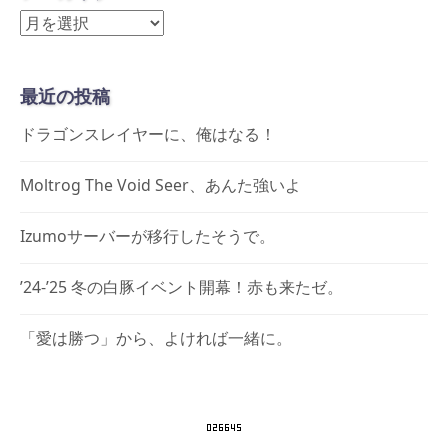
ア
ー
カ
最近の投稿
イ
ブ
ドラゴンスレイヤーに、俺はなる！
Moltrog The Void Seer、あんた強いよ
Izumoサーバーが移行したそうで。
’24-’25 冬の白豚イベント開幕！赤も来たゼ。
「愛は勝つ」から、よければ一緒に。