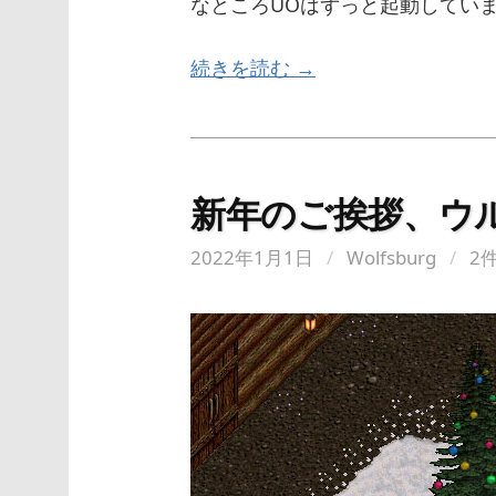
なところUOはずっと起動してい
続きを読む →
新年のご挨拶、ウ
2022年1月1日
/
Wolfsburg
/
2