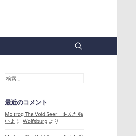
検
索:
検
索:
最近のコメント
Moltrog The Void Seer、あんた強
いよ
に
Wolfsburg
より