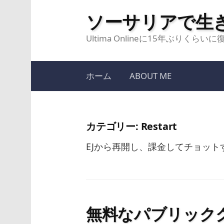
コ
ソーサリアで生
ン
テ
Ultima Onlineに15年ぶりく
ン
ツ
ホーム
ABOUT ME
へ
ス
キ
カテゴリー:
Restart
ッ
プ
EJから再開し、課金してチョッ
無料なパブリックク