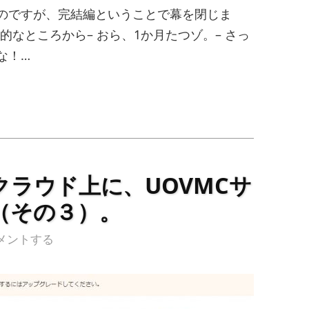
のですが、完結編ということで幕を閉じま
サポート的なところから– おら、1か月たつゾ。– さっ
な！…
ラウド上に、UOVMCサ
（その３）。
メントする