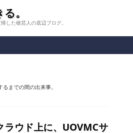
きる。
らいに復帰した槍芸人の底辺ブログ。
トするまでの間の出来事。
ラウド上に、UOVMCサ