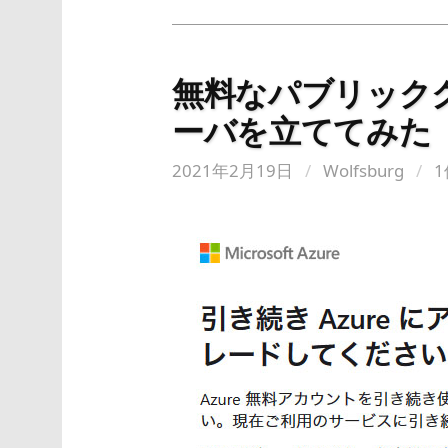
無料なパブリックク
ーバを立ててみた
2021年2月19日
/
Wolfsburg
/