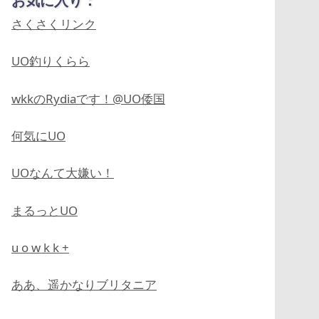
お気に入り：
さくさくリンク
UO釣りくらら
wkkのRydiaです！@UO倭国
何気にUO
UOなんて大嫌い！
まるっとUO
u o w k k +
ああ、遥かなりブリタニア