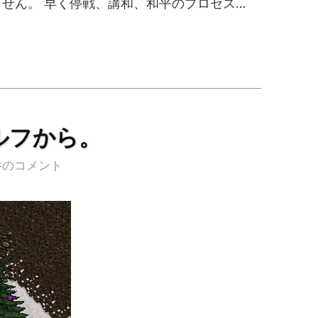
ません。 早く停戦、講和、和平のプロセス…
ルフから。
件のコメント