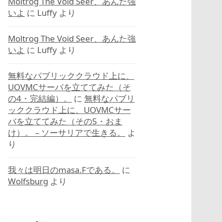
Moltrog The Void Seer、あんた強
いよ
に
Luffy
より
Moltrog The Void Seer、あんた強
いよ
に
Luffy
より
無料なパブリッククラウド上に、
UOVMCサーバを立ててみた（そ
の4・完結編）。
に
無料なパブリ
ッククラウド上に、UOVMCサー
バを立ててみた（その5・おま
け）。 – ソーサリアで生きる。
よ
り
我々は明日のmasa.Fである。
に
Wolfsburg
より