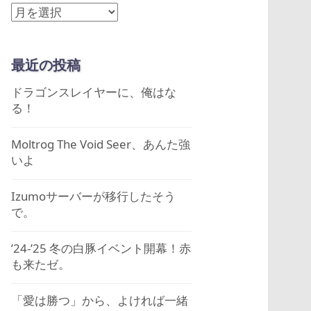
ア
ー
カ
最近の投稿
イ
ブ
ドラゴンスレイヤーに、俺はな
る！
Moltrog The Void Seer、あんた強
いよ
Izumoサーバーが移行したそう
で。
’24-’25 冬の白豚イベント開幕！赤
も来たゼ。
「愛は勝つ」から、よければ一緒