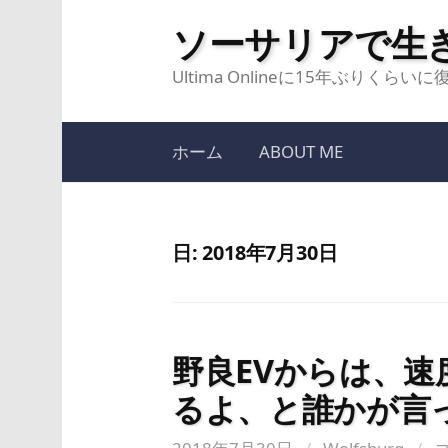
コ
ソーサリアで生
ン
テ
Ultima Onlineに15年ぶりく
ン
ツ
ホーム
ABOUT ME
へ
ス
キ
日:
2018年7月30日
ッ
プ
野良EVからは、速
るよ、と誰かが言