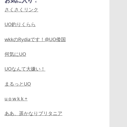
お気に入り：
さくさくリンク
UO釣りくらら
wkkのRydiaです！@UO倭国
何気にUO
UOなんて大嫌い！
まるっとUO
u o w k k +
ああ、遥かなりブリタニア