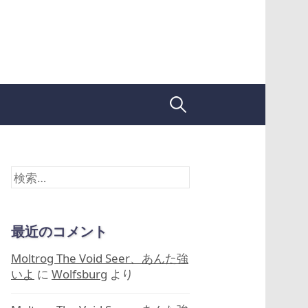
検
索:
検
索:
最近のコメント
Moltrog The Void Seer、あんた強
いよ
に
Wolfsburg
より