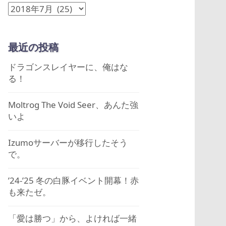
ア
ー
カ
最近の投稿
イ
ブ
ドラゴンスレイヤーに、俺はな
る！
Moltrog The Void Seer、あんた強
いよ
Izumoサーバーが移行したそう
で。
’24-’25 冬の白豚イベント開幕！赤
も来たゼ。
「愛は勝つ」から、よければ一緒