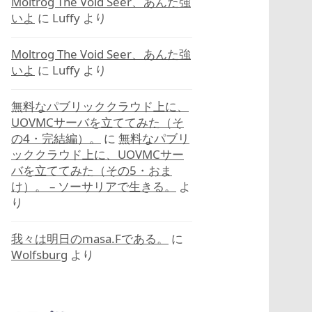
Moltrog The Void Seer、あんた強
いよ
に
Luffy
より
Moltrog The Void Seer、あんた強
いよ
に
Luffy
より
無料なパブリッククラウド上に、
UOVMCサーバを立ててみた（そ
の4・完結編）。
に
無料なパブリ
ッククラウド上に、UOVMCサー
バを立ててみた（その5・おま
け）。 – ソーサリアで生きる。
よ
り
我々は明日のmasa.Fである。
に
Wolfsburg
より