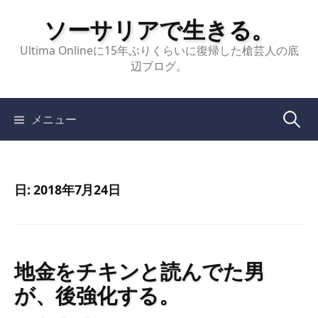
コ
ソーサリアで生きる。
ン
テ
Ultima Onlineに15年ぶりくらいに復帰した槍芸人の底
辺ブログ。
ン
ツ
へ
検
メニュー
ス
キ
索:
ッ
プ
日:
2018年7月24日
地金をチキンと読んでた男
が、後強化する。