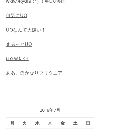
wkkのRydiaです！@UO倭国
何気にUO
UOなんて大嫌い！
まるっとUO
u o w k k +
ああ、遥かなりブリタニア
2018年7月
月
火
水
木
金
土
日