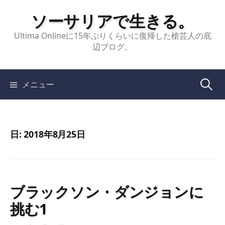
コ
ソーサリアで生きる。
ン
テ
Ultima Onlineに15年ぶりくらいに復帰した槍芸人の底
辺ブログ。
ン
ツ
へ
検
メニュー
ス
キ
索:
ッ
プ
日:
2018年8月25日
ブラックソン・ダンジョンに
挑む1