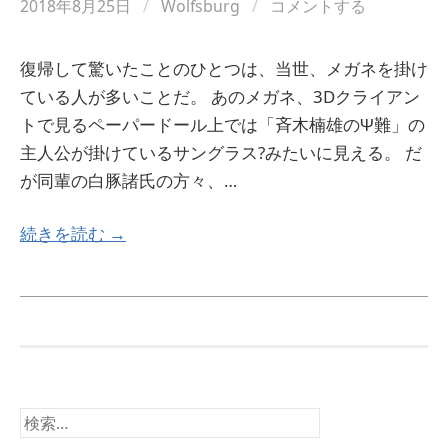
2018年8月25日
/
Wolfsburg
/
コメントする
復帰して驚いたことのひとつは、当世、メガネを掛け
ている人が多いことだ。 あのメガネ、3Dクライアン
トで見るペーパードール上では「斉木楠雄のΨ難」の
主人公が掛けているサングラス?みたいに見える。 だ
が同輩の白豚諸氏の方々、…
続きを読む →
検
索: