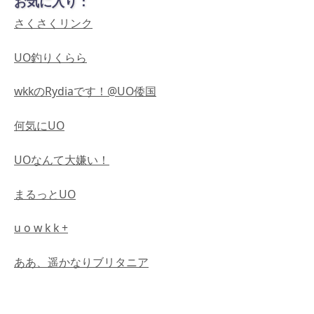
お気に入り：
さくさくリンク
UO釣りくらら
wkkのRydiaです！@UO倭国
何気にUO
UOなんて大嫌い！
まるっとUO
u o w k k +
ああ、遥かなりブリタニア