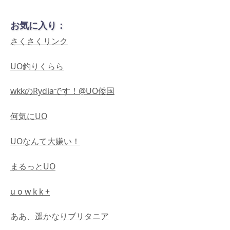
お気に入り：
さくさくリンク
UO釣りくらら
wkkのRydiaです！@UO倭国
何気にUO
UOなんて大嫌い！
まるっとUO
u o w k k +
ああ、遥かなりブリタニア