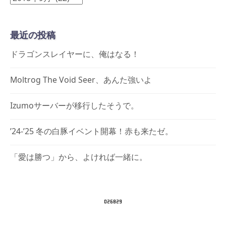
ー
カ
最近の投稿
イ
ブ
ドラゴンスレイヤーに、俺はなる！
Moltrog The Void Seer、あんた強いよ
Izumoサーバーが移行したそうで。
’24-’25 冬の白豚イベント開幕！赤も来たゼ。
「愛は勝つ」から、よければ一緒に。