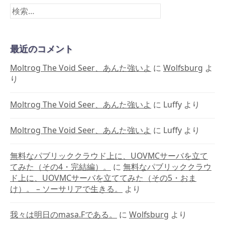
ジ
検
送
索:
り
最近のコメント
Moltrog The Void Seer、あんた強いよ
に
Wolfsburg
よ
り
Moltrog The Void Seer、あんた強いよ
に
Luffy
より
Moltrog The Void Seer、あんた強いよ
に
Luffy
より
無料なパブリッククラウド上に、UOVMCサーバを立て
てみた（その4・完結編）。
に
無料なパブリッククラウ
ド上に、UOVMCサーバを立ててみた（その5・おま
け）。 – ソーサリアで生きる。
より
我々は明日のmasa.Fである。
に
Wolfsburg
より