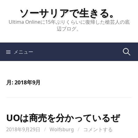
コ
ソーサリアで生きる。
ン
テ
Ultima Onlineに15年ぶりくらいに復帰した槍芸人の底
辺ブログ。
ン
ツ
へ
検
メニュー
ス
キ
索:
ッ
プ
月:
2018年9月
UOは商売を分かっているぜ
2018年9月29日
/
Wolfsburg
/
コメントする