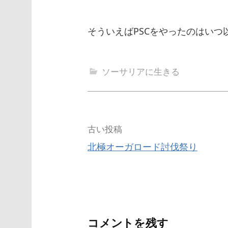
そういえばPSCをやったのはいつ
ソーサリアに生きる
投
古い投稿
北極オーガロード討伐祭り
稿
ナ
ビ
ゲ
コメントを残す