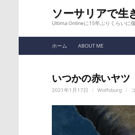
コ
ソーサリアで生
ン
テ
Ultima Onlineに15年ぶりく
ン
ツ
ホーム
ABOUT ME
へ
ス
キ
いつかの赤いヤツ
ッ
プ
2021年1月17日
/
Wolfsburg
/