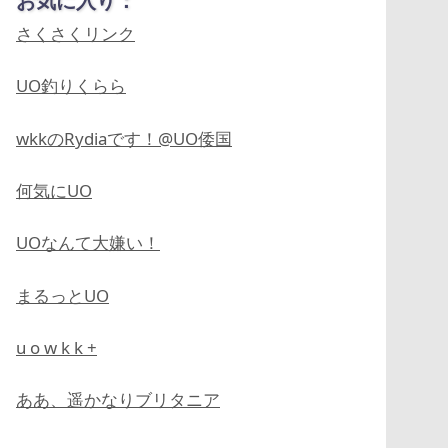
お気に入り：
さくさくリンク
UO釣りくらら
wkkのRydiaです！@UO倭国
何気にUO
UOなんて大嫌い！
まるっとUO
u o w k k +
ああ、遥かなりブリタニア