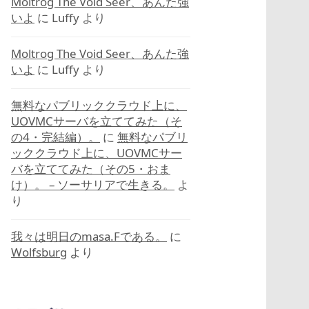
Moltrog The Void Seer、あんた強
いよ
に
Luffy
より
Moltrog The Void Seer、あんた強
いよ
に
Luffy
より
無料なパブリッククラウド上に、
UOVMCサーバを立ててみた（そ
の4・完結編）。
に
無料なパブリ
ッククラウド上に、UOVMCサー
バを立ててみた（その5・おま
け）。 – ソーサリアで生きる。
よ
り
我々は明日のmasa.Fである。
に
Wolfsburg
より