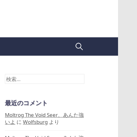
検
索:
検
索:
最近のコメント
Moltrog The Void Seer、あんた強
いよ
に
Wolfsburg
より